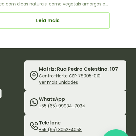
ca com dicas naturais, como vegetais amargos e
ação, além de produtos como HepatoCog e
ot que apoiam a desintoxicação e regeneração do
Leia mais
.
Matriz: Rua Pedro Celestino, 107
Centro-Norte CEP 78005-010
Ver mais unidades
WhatsApp
+55 (65) 99934-7034
Telefone
+55 (65) 3052-4058