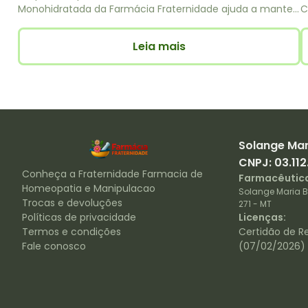
Monohidratada da Farmácia Fraternidade ajuda a manter
C
o corpo ativo, melhora o desempenho físico e o foco
c
diário com segurança e equilíbrio.
F
Leia mais
Solange Mari
CNPJ:
03.11
Conheça a
Fraternidade Farmacia de
Farmacêutica
Homeopatia e Manipulacao
Solange Maria Bi
Trocas e devoluções
271
-
MT
Políticas de privacidade
Licenças:
Termos e condições
Certidão de R
Fale conosco
(07/02/2026)