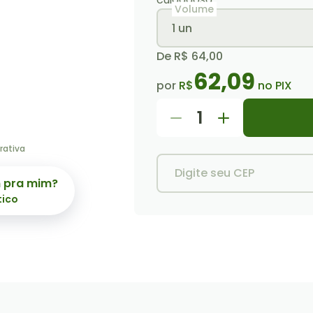
Volume
1 un
De
R$ 64,00
62,09
por
R$
no PIX
1
rativa
Digite seu CEP
m pra mim?
tico