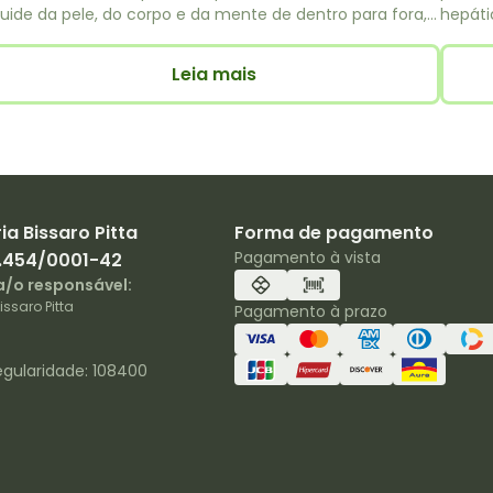
uide da pele, do corpo e da mente de dentro para fora,
hepáti
om orientação farmacêutica e produtos naturais da
hidrat
armácia Fraternidade.
VitaSh
Leia mais
fígado
a Bissaro Pitta
Forma de pagamento
Pagamento à vista
2.454/0001-42
/o responsável:
ssaro Pitta
Pagamento à prazo
egularidade: 108400