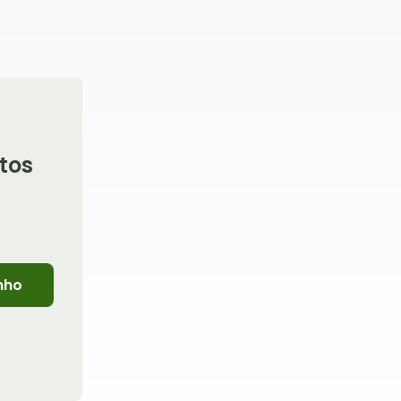
tos
nho