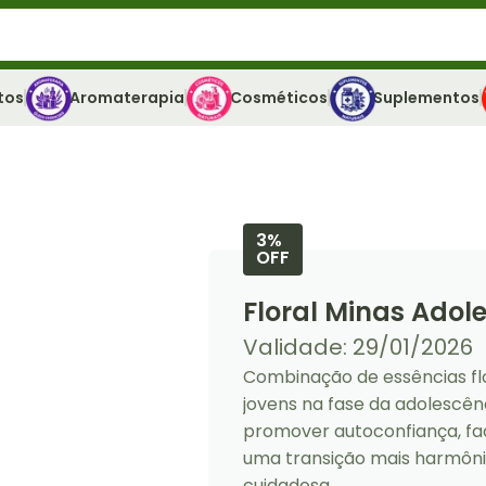
tos
Aromaterapia
Cosméticos
Suplementos
3%
OFF
Floral Minas Adol
Validade: 29/01/2026
Combinação de essências fl
jovens na fase da adolescênc
promover autoconfiança, fac
uma transição mais harmônic
cuidadosa.