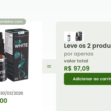
ombina com
Leve os
2
produ
por apenas
valor total
R$ 97,09
Adicionar ao carri
: 30/03/2026
,00